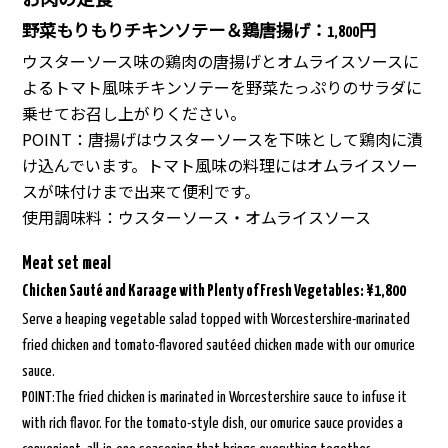
野菜もりもりチキンソテー＆鶏唐揚げ：
円
1,800
ウスターソース味の鶏肉の唐揚げとオムライスソースに
よるトマト風味チキンソテーを野菜たっぷりのサラダに
乗せてお召し上がりください。
POINT：唐揚げはウスターソースを下味として鶏肉に漬
け込んでいます。トマト風味の料理にはオムライスソー
スが味付けまで出来て便利です。
使用調味料：ウスターソース・オムライスソース
Meat set meal
Chicken Sauté and Karaage with Plenty of Fresh Vegetables: ¥1,800
Serve a heaping vegetable salad topped with Worcestershire-marinated
fried chicken and tomato-flavored sautéed chicken made with our omurice
sauce.
POINT:The fried chicken is marinated in Worcestershire sauce to infuse it
with rich flavor. For the tomato-style dish, our omurice sauce provides a