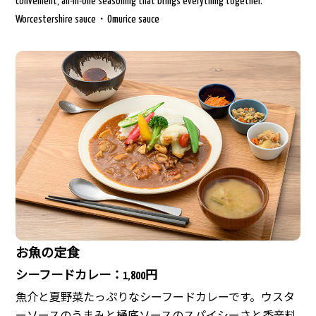
convenient, all-in-one seasoning that brings everything together.
Worcestershire sauce・Omurice sauce
お魚の定食
シーフードカレー：
円
1,800
魚介と夏野菜たっぷりなシーフードカレーです。ウスタ
ーソースのうまみと桶底ソースのスパイシーさと香辛料